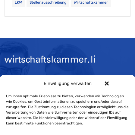
LKW
Stellenausschreibung
Wirtschaftskammer
Öffnungszeiten:
Einwilligung verwalten
Mo-Do 08:00 bis 11:30 und 13:30 bis 16:30 Uhr
Um Ihnen optimale Erlebnisse zu bieten, verwenden wir Technologien
wie Cookies, um Geräteinformationen zu speichern und/oder darauf
Fr 08:00 bis 11:30 und 13:30 bis 16:00 Uhr
zuzugreifen. Die Zustimmung zu diesen Technologien ermöglicht uns die
Verarbeitung von Daten wie Surfverhalten oder eindeutigen IDs auf
dieser Website. Die Nichteinwilligung oder der Widerruf der Einwilligung
Impressum
kann bestimmte Funktionen beeinträchtigen.
Cookie-Richtlinie