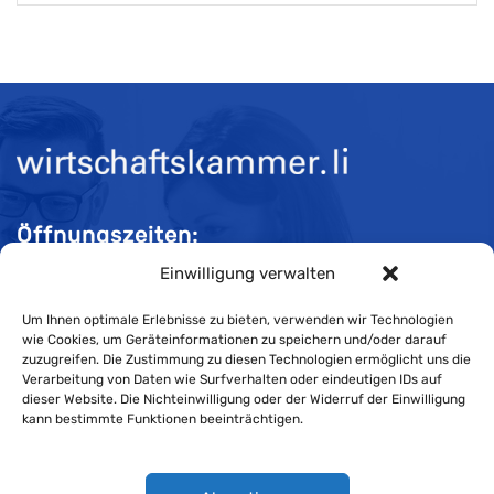
Öffnungszeiten:
Einwilligung verwalten
Mo-Do 08:00 bis 11:30 und 13:30 bis 16:30 Uhr
Fr 08:00 bis 11:30 und 13:30 bis 16:00 Uhr
Um Ihnen optimale Erlebnisse zu bieten, verwenden wir Technologien
wie Cookies, um Geräteinformationen zu speichern und/oder darauf
zuzugreifen. Die Zustimmung zu diesen Technologien ermöglicht uns die
Verarbeitung von Daten wie Surfverhalten oder eindeutigen IDs auf
Impressum
dieser Website. Die Nichteinwilligung oder der Widerruf der Einwilligung
kann bestimmte Funktionen beeinträchtigen.
Cookie-Richtlinie
Datenschutzerklärung