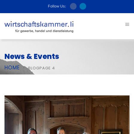
Follow Us:
News & Events
HOME
BLOG
PAGE 4