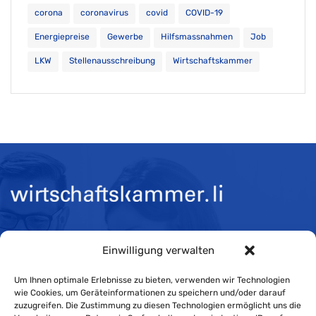
corona
coronavirus
covid
COVID-19
Energiepreise
Gewerbe
Hilfsmassnahmen
Job
LKW
Stellenausschreibung
Wirtschaftskammer
Öffnungszeiten:
Einwilligung verwalten
Mo-Do 08:00 bis 11:30 und 13:30 bis 16:30 Uhr
Um Ihnen optimale Erlebnisse zu bieten, verwenden wir Technologien
Fr 08:00 bis 11:30 und 13:30 bis 16:00 Uhr
wie Cookies, um Geräteinformationen zu speichern und/oder darauf
zuzugreifen. Die Zustimmung zu diesen Technologien ermöglicht uns die