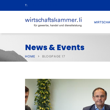
+423 237 77 88
T:
WIRTSCH
News & Events
HOME
BLOG
PAGE 17