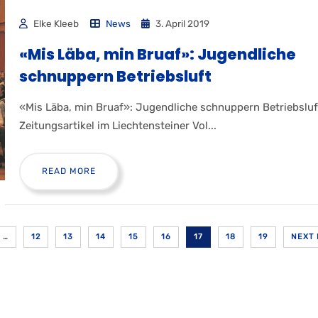
Elke Kleeb
News
3. April 2019
«Mis Läba, min Bruaf»: Jugend­liche
schnup­pern Betriebsluft
«Mis Läba, min Bruaf»: Jugendliche schnuppern Betriebsluf
Zeitungsartikel im Liechtensteiner Vol...
READ MORE
…
12
13
14
15
16
17
18
19
NEXT 