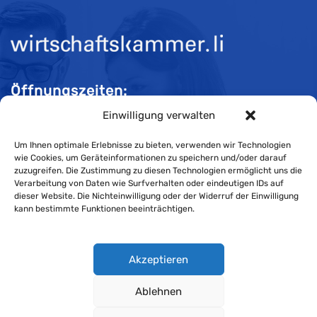
Öffnungszeiten:
Einwilligung verwalten
Mo-Do 08:00 bis 11:30 und 13:30 bis 16:30 Uhr
Fr 08:00 bis 11:30 und 13:30 bis 16:00 Uhr
Um Ihnen optimale Erlebnisse zu bieten, verwenden wir Technologien
wie Cookies, um Geräteinformationen zu speichern und/oder darauf
zuzugreifen. Die Zustimmung zu diesen Technologien ermöglicht uns die
Verarbeitung von Daten wie Surfverhalten oder eindeutigen IDs auf
Impressum
dieser Website. Die Nichteinwilligung oder der Widerruf der Einwilligung
kann bestimmte Funktionen beeinträchtigen.
Cookie-Richtlinie
Datenschutzerklärung
Akzeptieren
Ablehnen
Wirtschaftskammer Liechtenstein © Alle Rechte vorbehalten.