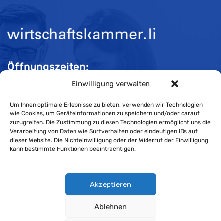
Öffnungszeiten:
Einwilligung verwalten
Mo-Do 08:00 bis 11:30 und 13:30 bis 16:30 Uhr
Fr 08:00 bis 11:30 und 13:30 bis 16:00 Uhr
Um Ihnen optimale Erlebnisse zu bieten, verwenden wir Technologien
wie Cookies, um Geräteinformationen zu speichern und/oder darauf
zuzugreifen. Die Zustimmung zu diesen Technologien ermöglicht uns die
Verarbeitung von Daten wie Surfverhalten oder eindeutigen IDs auf
Impressum
dieser Website. Die Nichteinwilligung oder der Widerruf der Einwilligung
kann bestimmte Funktionen beeinträchtigen.
Cookie-Richtlinie
Datenschutzerklärung
Akzeptieren
Ablehnen
Wirtschaftskammer Liechtenstein © Alle Rechte vorbehalten.