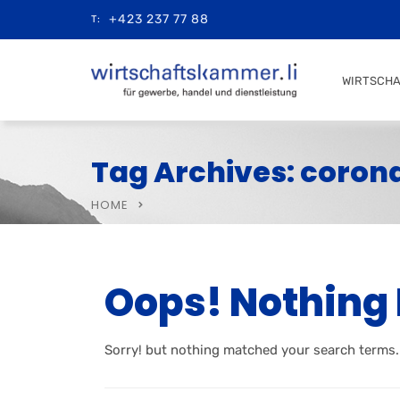
+423 237 77 88
T:
WIRTSCH
Tag Archives: coron
HOME
Oops! Nothing
Sorry! but nothing matched your search terms.