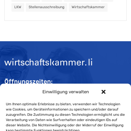
LKW
Stellenausschreibung
Wirtschaftskammer
Öffnungszeiten:
Einwilligung verwalten
Mo-Do 08:00 bis 11:30 und 13:30 bis 16:30 Uhr
Fr 08:00 bis 11:30 und 13:30 bis 16:00 Uhr
Um Ihnen optimale Erlebnisse zu bieten, verwenden wir Technologien
wie Cookies, um Geräteinformationen zu speichern und/oder darauf
zuzugreifen. Die Zustimmung zu diesen Technologien ermöglicht uns die
Verarbeitung von Daten wie Surfverhalten oder eindeutigen IDs auf
Impressum
dieser Website. Die Nichteinwilligung oder der Widerruf der Einwilligung
kann bestimmte Funktionen beeinträchtigen.