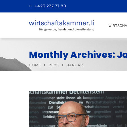
+423 237 77 88
T:
WIRTSCH
Monthly Archives: J
HOME
2025
JANUAR