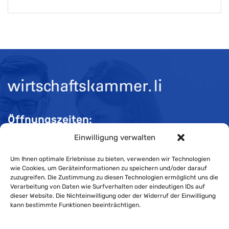
Öffnungszeiten:
Einwilligung verwalten
Mo-Do 08:00 bis 11:30 und 13:30 bis 16:30 Uhr
Fr 08:00 bis 11:30 und 13:30 bis 16:00 Uhr
Um Ihnen optimale Erlebnisse zu bieten, verwenden wir Technologien
wie Cookies, um Geräteinformationen zu speichern und/oder darauf
zuzugreifen. Die Zustimmung zu diesen Technologien ermöglicht uns die
Verarbeitung von Daten wie Surfverhalten oder eindeutigen IDs auf
Impressum
dieser Website. Die Nichteinwilligung oder der Widerruf der Einwilligung
kann bestimmte Funktionen beeinträchtigen.
Cookie-Richtlinie
Datenschutzerklärung