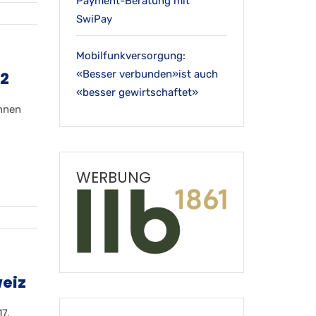
Payment-Beratung mit
SwiPay
Mobilfunkversorgung:
«Besser verbunden»ist auch
22
«besser gewirtschaftet»
innen
WERBUNG
eiz
7.