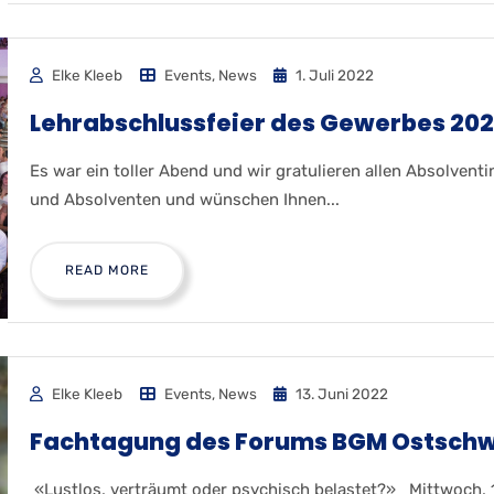
Elke Kleeb
Events
,
News
1. Juli 2022
Lehrabschlussfeier des Gewerbes 20
Es war ein toller Abend und wir gratulieren allen Absolvent
und Absolventen und wünschen Ihnen...
READ MORE
Elke Kleeb
Events
,
News
13. Juni 2022
Fachtagung des Forums BGM Ostschw
«Lustlos, verträumt oder psychisch belastet?» Mittwoch, 1