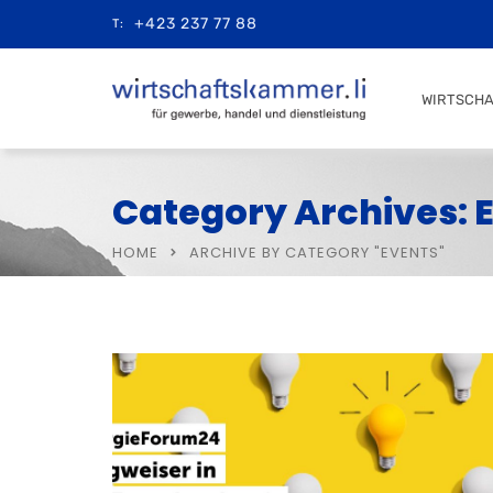
+423 237 77 88
T:
WIRTSCH
Category Archives: 
HOME
ARCHIVE BY CATEGORY "EVENTS"