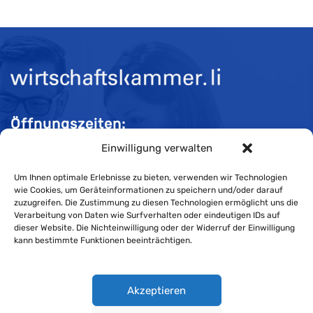
Öffnungszeiten:
Einwilligung verwalten
Mo-Do 08:00 bis 11:30 und 13:30 bis 16:30 Uhr
Fr 08:00 bis 11:30 und 13:30 bis 16:00 Uhr
Um Ihnen optimale Erlebnisse zu bieten, verwenden wir Technologien
wie Cookies, um Geräteinformationen zu speichern und/oder darauf
zuzugreifen. Die Zustimmung zu diesen Technologien ermöglicht uns die
Verarbeitung von Daten wie Surfverhalten oder eindeutigen IDs auf
Impressum
dieser Website. Die Nichteinwilligung oder der Widerruf der Einwilligung
kann bestimmte Funktionen beeinträchtigen.
Cookie-Richtlinie
Datenschutzerklärung
Akzeptieren