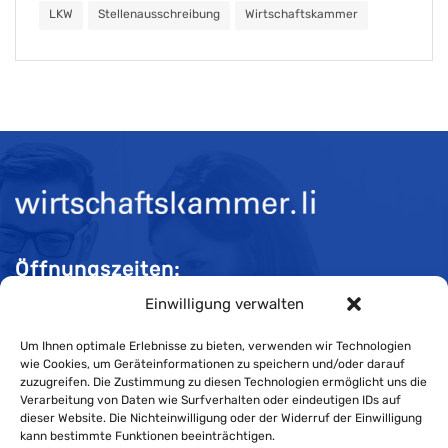
LKW
Stellenausschreibung
Wirtschaftskammer
Öffnungszeiten:
Einwilligung verwalten
Mo-Do 08:00 bis 11:30 und 13:30 bis 16:30 Uhr
Fr 08:00 bis 11:30 und 13:30 bis 16:00 Uhr
Um Ihnen optimale Erlebnisse zu bieten, verwenden wir Technologien
wie Cookies, um Geräteinformationen zu speichern und/oder darauf
zuzugreifen. Die Zustimmung zu diesen Technologien ermöglicht uns die
Verarbeitung von Daten wie Surfverhalten oder eindeutigen IDs auf
Impressum
dieser Website. Die Nichteinwilligung oder der Widerruf der Einwilligung
kann bestimmte Funktionen beeinträchtigen.
Cookie-Richtlinie