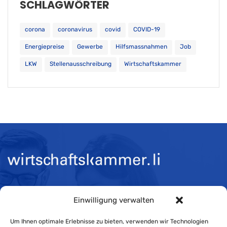
SCHLAGWÖRTER
corona
coronavirus
covid
COVID-19
Energiepreise
Gewerbe
Hilfsmassnahmen
Job
LKW
Stellenausschreibung
Wirtschaftskammer
Öffnungszeiten:
Einwilligung verwalten
Mo-Do 08:00 bis 11:30 und 13:30 bis 16:30 Uhr
Um Ihnen optimale Erlebnisse zu bieten, verwenden wir Technologien