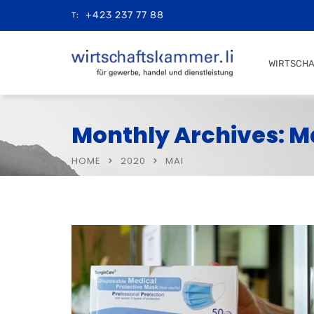
+423 237 77 88
T:
WIRTSCH
Monthly Archives: M
HOME
2020
MAI