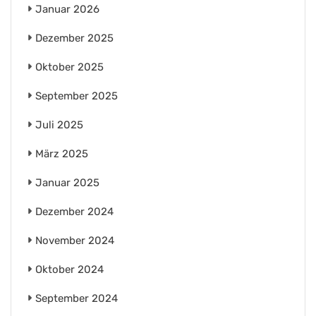
Januar 2026
Dezember 2025
Oktober 2025
September 2025
Juli 2025
März 2025
Januar 2025
Dezember 2024
November 2024
Oktober 2024
September 2024