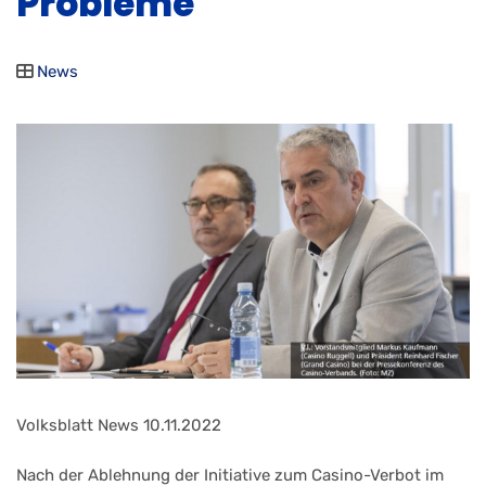
Probleme”
News
Volksblatt News 10.11.2022
Nach der Ablehnung der Initiative zum Casino-Verbot im