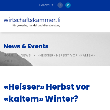
Follow Us:
News & Events
HOME
NEWS
«HEISSER» HERBST VOR «KALTEM»
WINTER?
«Heisser» Herbst vor
«kaltem» Winter?