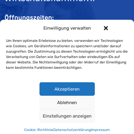
Öffnungszeiten:
Einwilligung verwalten
Mo-Do 08:00 bis 11:30 und 13:30 bis 16:30 Uhr
Fr 08:00 bis 11:30 und 13:30 bis 16:00 Uhr
Um Ihnen optimale Erlebnisse zu bieten, verwenden wir Technologien
wie Cookies, um Geräteinformationen zu speichern und/oder darauf
zuzugreifen. Die Zustimmung zu diesen Technologien ermöglicht uns die
Verarbeitung von Daten wie Surfverhalten oder eindeutigen IDs auf
Impressum
dieser Website. Die Nichteinwilligung oder der Widerruf der Einwilligung
kann bestimmte Funktionen beeinträchtigen.
Cookie-Richtlinie
Datenschutzerklärung
Akzeptieren
Ablehnen
Wirtschaftskammer Liechtenstein © Alle Rechte vorbehalten.
Einstellungen anzeigen
Datenschutzerklärung für Mitglieder und Kunden
.
Cookie-Richtlinie
Datenschutzerklärung
Impressum