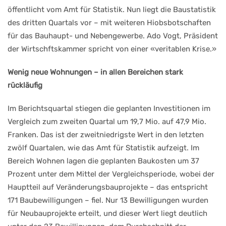
öffentlicht vom Amt für Statistik. Nun liegt die Baustatistik
des dritten Quar­tals vor – mit weiteren Hiobsbotschaf­ten
für das Bauhaupt- und Nebenge­werbe. Ado Vogt, Präsident
der Wirt­schftskammer spricht von einer «veritablen Krise.»
Wenig neue Wohnungen – in allen Bereichen stark
rückläufig
Im Berichtsquartal stiegen die geplan­ten Investitionen im
Vergleich zum zweiten Quartal um 19,7 Mio. auf 47,9 Mio.
Franken. Das ist der zweitnied­rigste Wert in den letzten
zwölf Quar­talen, wie das Amt für Statistik auf­zeigt. Im
Bereich Wohnen lagen die geplanten Baukosten um 37
Prozent unter dem Mittel der Vergleichsperio­de, wobei der
Hauptteil auf Veränderungsbauprojekte – das entspricht
171 Baubewilligungen – fiel. Nur 13 Bewilligungen wurden
für Neubauprojekte erteilt, und dieser Wert liegt deutlich