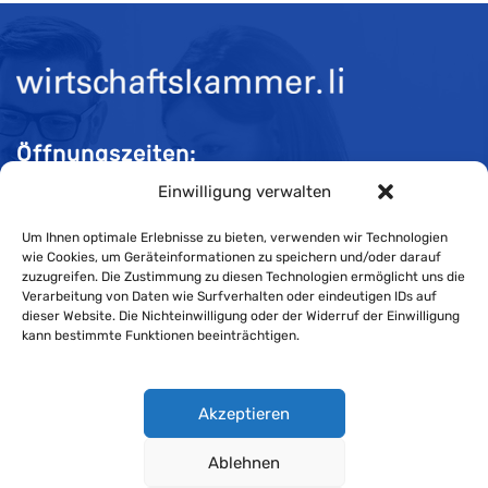
Öffnungszeiten:
Einwilligung verwalten
Mo-Do 08:00 bis 11:30 und 13:30 bis 16:30 Uhr
Fr 08:00 bis 11:30 und 13:30 bis 16:00 Uhr
Um Ihnen optimale Erlebnisse zu bieten, verwenden wir Technologien
wie Cookies, um Geräteinformationen zu speichern und/oder darauf
zuzugreifen. Die Zustimmung zu diesen Technologien ermöglicht uns die
Verarbeitung von Daten wie Surfverhalten oder eindeutigen IDs auf
Impressum
dieser Website. Die Nichteinwilligung oder der Widerruf der Einwilligung
kann bestimmte Funktionen beeinträchtigen.
Cookie-Richtlinie
Datenschutzerklärung
Akzeptieren
Ablehnen