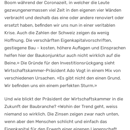
Boom während der Coronazeit, in welcher die Leute
gezwungenermassen viel Zeit in den eigenen vier Wänden
verbracht und deshalb das eine oder andere re­noviert oder
ersetzt haben, befinden wir uns nun in einer veritablen
Krise. Auch die Zahlen der Schweiz zeigen da wenig
Hoffnung. Die verschärften Ei­genkapitalvorschriften,
gestiegene Bau – kosten, höhere Auflagen und Einspra­chen
helfen hier der Baukonjunktur auch nicht wirklich auf die
Beine.» Die Gründe für den Investitionsrückgang sieht
Wirtschaftskammer-Präsident Ado Vogt in einem Mix von
verschie­denen Ursachen. «Es gibt nicht den ei­nen Grund.
Wir befinden uns ein ei­nem perfekten Sturm.»
Und wie blickt der Präsident der Wirtschaftskammer in die
Zukunft der Baubranche? «Wohin der Trend geht, weiss
niemand so wirklich. Die Zinsen zeigen zwar nach unten,
wenn aber den Menschen schlicht und einfach das
Eigenkapital für den Erwerb einer eigenen Liegenschaft