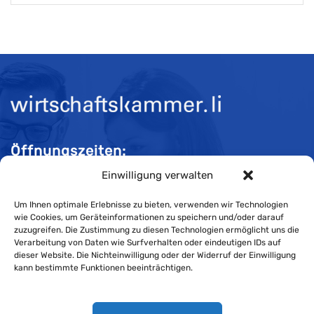
Öffnungszeiten:
Einwilligung verwalten
Mo-Do 08:00 bis 11:30 und 13:30 bis 16:30 Uhr
Fr 08:00 bis 11:30 und 13:30 bis 16:00 Uhr
Um Ihnen optimale Erlebnisse zu bieten, verwenden wir Technologien
wie Cookies, um Geräteinformationen zu speichern und/oder darauf
zuzugreifen. Die Zustimmung zu diesen Technologien ermöglicht uns die
Verarbeitung von Daten wie Surfverhalten oder eindeutigen IDs auf
Impressum
dieser Website. Die Nichteinwilligung oder der Widerruf der Einwilligung
kann bestimmte Funktionen beeinträchtigen.
Cookie-Richtlinie
Datenschutzerklärung