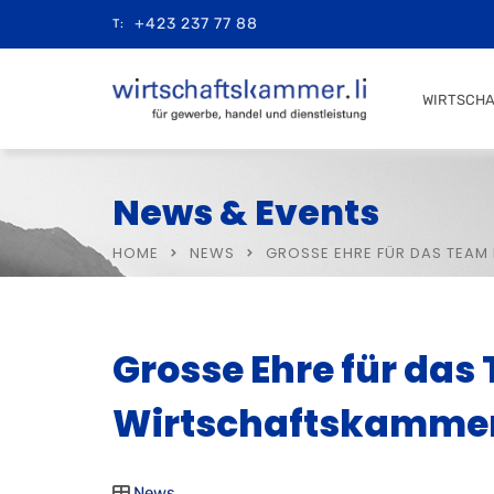
+423 237 77 88
T:
WIRTSCH
News & Events
HOME
NEWS
GROSSE EHRE FÜR DAS TEAM
Grosse Ehre für das
Wirtschaftskammer 
News