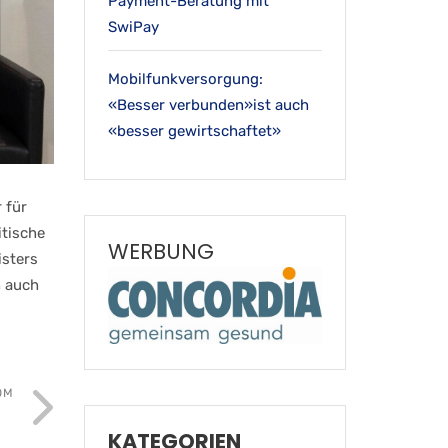
Payment-Beratung mit
SwiPay
Mobilfunkversorgung:
«Besser verbunden»ist auch
«besser gewirtschaftet»
 für
itische
WERBUNG
isters
h auch
OM
KATEGORIEN