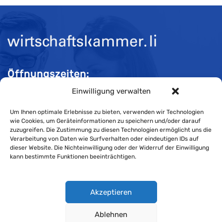
Öffnungszeiten:
Einwilligung verwalten
Mo-Do 08:00 bis 11:30 und 13:30 bis 16:30 Uhr
Fr 08:00 bis 11:30 und 13:30 bis 16:00 Uhr
Um Ihnen optimale Erlebnisse zu bieten, verwenden wir Technologien
wie Cookies, um Geräteinformationen zu speichern und/oder darauf
zuzugreifen. Die Zustimmung zu diesen Technologien ermöglicht uns die
Verarbeitung von Daten wie Surfverhalten oder eindeutigen IDs auf
Impressum
dieser Website. Die Nichteinwilligung oder der Widerruf der Einwilligung
kann bestimmte Funktionen beeinträchtigen.
Cookie-Richtlinie
Datenschutzerklärung
Akzeptieren
Ablehnen