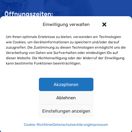
Öffnungszeiten:
Einwilligung verwalten
Mo-Do 08:00 bis 11:30 und 13:30 bis 16:30 Uhr
Fr 08:00 bis 11:30 und 13:30 bis 16:00 Uhr
Um Ihnen optimale Erlebnisse zu bieten, verwenden wir Technologien
wie Cookies, um Geräteinformationen zu speichern und/oder darauf
zuzugreifen. Die Zustimmung zu diesen Technologien ermöglicht uns die
Verarbeitung von Daten wie Surfverhalten oder eindeutigen IDs auf
Impressum
dieser Website. Die Nichteinwilligung oder der Widerruf der Einwilligung
kann bestimmte Funktionen beeinträchtigen.
Cookie-Richtlinie
Datenschutzerklärung
Akzeptieren
Ablehnen
Wirtschaftskammer Liechtenstein © Alle Rechte vorbehalten.
Einstellungen anzeigen
Datenschutzerklärung für Mitglieder und Kunden
.
Cookie-Richtlinie
Datenschutzerklärung
Impressum