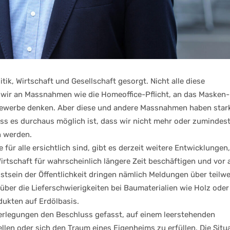
tik, Wirtschaft und Gesellschaft gesorgt. Nicht alle diese
 wir an Massnahmen wie die Homeoffice-Pflicht, an das Masken-
gewerbe denken. Aber diese und andere Massnahmen haben stark
ss es durchaus möglich ist, dass wir nicht mehr oder zumindest
n werden.
r alle ersichtlich sind, gibt es derzeit weitere Entwicklungen,
rtschaft für wahrscheinlich längere Zeit beschäftigen und vor 
tsein der Öffentlichkeit dringen nämlich Meldungen über teilwe
ber die Lieferschwierigkeiten bei Baumaterialien wie Holz oder
ukten auf Erdölbasis.
 Überlegungen den Beschluss gefasst, auf einem leerstehenden
llen oder sich den Traum eines Eigenheims zu erfüllen. Die Situ