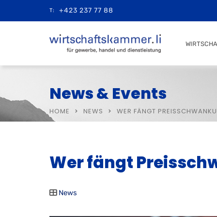
+423 237 77 88
T:
WIRTSCH
News & Events
HOME
NEWS
WER FÄNGT PREISSCHWANKU
Wer fängt Preissc
News