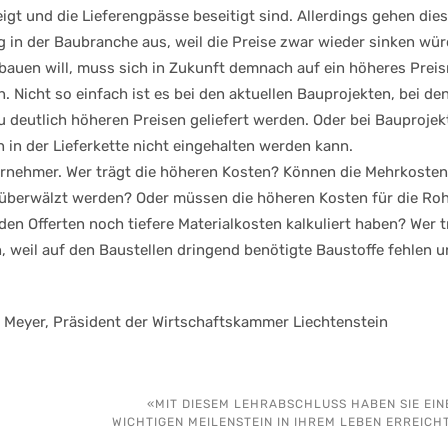
gt und die Lieferengpässe beseitigt sind. Allerdings gehen die
g in der Baubranche aus, weil die Preise zwar wieder sinken wür
bauen will, muss sich in Zukunft demnach auf ein höheres Prei
n. Nicht so einfach ist es bei den aktuellen Bauprojekten, bei de
 deutlich höheren Preisen geliefert werden. Oder bei Bauprojekt
in der Lieferkette nicht eingehalten werden kann.
ernehmer. Wer trägt die höheren Kosten? Können die Mehrkosten
überwälzt werden? Oder müssen die höheren Kosten für die Roh
en Offerten noch tiefere Materialkosten kalkuliert haben? Wer t
, weil auf den Baustellen dringend benötigte Baustoffe fehlen 
 Meyer, Präsident der Wirtschaftskammer Liechtenstein
«MIT DIESEM LEHRABSCHLUSS HABEN SIE EIN
WICHTIGEN MEILENSTEIN IN IHREM LEBEN ERREICHT