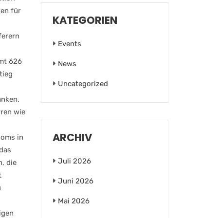
en für
KATEGORIEN
ferern
Events
amt 626
News
tieg
Uncategorized
anken.
rren wie
ARCHIV
ooms in
 das
Juli 2026
, die
t
Juni 2026
u
Mai 2026
igen