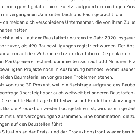
Ihnen günstig dafür, nicht zuletzt aufgrund der niedrigen Zins
n im vergangenen Jahr unter Dach und Fach gebracht, die
 da melden sich verschiedene Unternehmer, die von ihren Zulie
halten hatten.
nicht allein. Laut der Baustatistik wurden im Jahr 2020 insges
Jahr zuvor, als 490 Baubewilligungen registriert wurden. Der Ans
 vor allem auf den Wohnbereich zurückzuführen. Die geplanten
en Marktpreise errechnet, summierten sich auf 500 Millionen Fr
 bewilligten Projekte noch in Ausführung befindet, womit Bauhe
ei den Baumaterialien vor grossen Problemen stehen.
olz von rund 30 Prozent, weil die Nachfrage aufgrund des Baub
chfrage übersteigt aber auch weltweit bei anderen Baustoffen
 Die erhöhte Nachfrage trifft teilweise auf Produktionskürzungen
is die Produktion wieder hochgefahren ist, wird es einige Zei
auch mit Lieferverzögerungen zusammen. Eine Kombination, die z
gen auf den Baustellen führt.
e Situation an der Preis- und der Produktionsfront wieder beruh