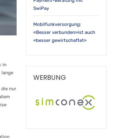
Payment-Beratung mit
SwiPay
Mobilfunkversorgung:
«Besser verbunden»ist auch
«besser gewirtschaftet»
 in
 lange
WERBUNG
 die nur
allem
ise
ation