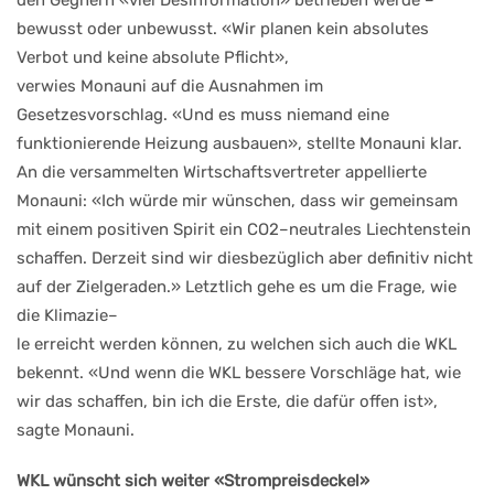
bewusst oder unbewusst. «Wir
planen kein absolutes
Verbot
und keine absolute Pflicht»,
verwies Monauni auf die
Ausnahmen im
Gesetzesvor
schlag. «Und es muss niemand
eine
funktionierende Heizung
ausbauen», stellte Monauni
klar.
An die versammelten Wirt
schaftsvertreter appellierte
Mo
nauni: «Ich würde mir wün
schen, dass wir gemeinsam
mit
einem positiven Spirit ein CO
2
–
neutrales Liechtenstein
schaf
fen. Derzeit sind wir diesbezüg
lich aber definitiv nicht
auf der
Zielgeraden.» Letztlich gehe es
um die Frage, wie
die Klimazie
–
le erreicht werden können, zu
welchen sich auch die WKL
be
kennt. «Und wenn die WKL
bessere Vorschläge hat, wie
wir
das schaffen, bin ich die Erste,
die dafür offen ist»,
sagte Mo
nauni.
WKL wünscht sich weiter
«Strompreisdeckel»