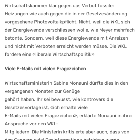
Wirtschaftskammer klar gegen
das Verbot fossiler
Heizungen
wie auch gegen die in der Ge
setzesänderung
vorgesehene
Photovoltaikpflicht. Nicht, weil
die
WKL
sich
der
Ener
giewende verschliessen wolle,
wie Meyer mehrfach
betonte.
S
ondern, weil diese Energie
wende mit Anreizen
und nicht
mit Verboten erreicht werden
müsse. Die WKL
fordere eine
«liberale Wirtschaftspolitik».
Viele E-Mails mit
vielen Fragezeichen
Wirtschaftsministerin
Sabine
Monauni dürfte dies in den
ver
gangenen Monaten zur Genüge
gehört haben. Ihr sei bewusst,
wie kontrovers die
Gesetzes
vorlage ist, «ich erhalte viele
E-Mails mit vielen Fragezei
chen», erklärte Monauni in ih
rer
Ansprache vor den WKL-
Mitgliedern. Die Ministerin
kritisierte aber auch, dass von
den Gegnern «viel Desinfor
mation» betrieben werde
–