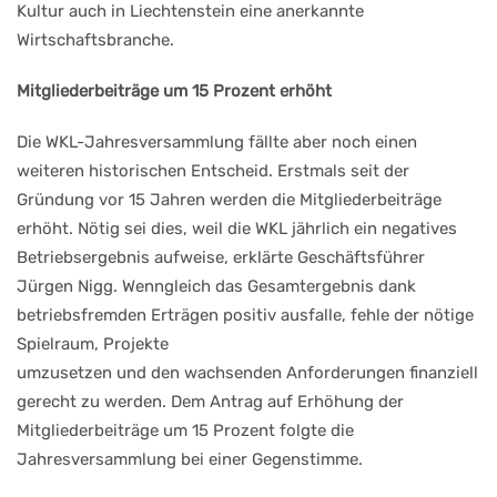
Kultur
auch
in
Liechtenstein
eine
anerkannte
Wirtschafts
branche.
Mitgliederbeiträge
um 15 Prozent erhöht
Die
WKL-Jahresversammlung
fällte aber noch einen
weiteren
historischen
Entscheid.
Erst
mals seit der
Gründung vor 15
Jahren werden die Mitglieder
beiträge
erhöht. Nötig sei dies,
weil die WKL jährlich ein nega
tives
Betriebsergebnis aufweise,
erklärte Geschäftsführer
Jürgen
Nigg. Wenngleich das Gesamt
ergebnis dank
betriebsfremden
Erträgen positiv ausfalle, fehle
der nötige
Spielraum, Projekte
umzusetzen und den wachsen
den Anforderungen finanziell
gerecht zu werden. Dem Antrag
auf Erhöhung der
Mitglieder
beiträge um 15 Prozent folgte
die
Jahresversammlung bei ei
ner Gegenstimme.