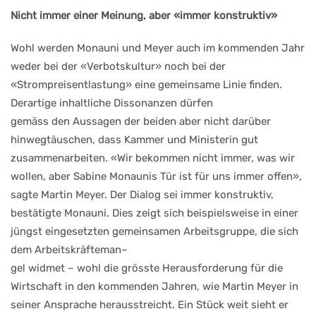
Nicht immer einer Meinung,
aber «immer konstruktiv»
Wohl
werden
Monauni
und
Meyer auch im kommenden
Jahr
weder bei der «Verbots
kultur» noch bei der
«Strom
preisentlastung» eine gemein
same Linie finden.
Derartige in
haltliche Dissonanzen dürfen
gemäss den Aussagen der bei
den aber nicht darüber
hinweg
täuschen, dass Kammer und
Ministerin gut
zusammenarbei
ten.
«Wir
bekommen
nicht
immer, was wir
wollen, aber
Sabine Monaunis Tür ist für
uns immer offen»,
sagte Martin
Meyer. Der Dialog sei immer
konstruktiv,
bestätigte
Mo
nauni.
Dies zeigt sich beispielswei
se in einer
jüngst eingesetzten
gemeinsamen
Arbeitsgruppe,
die sich
dem Arbeitskräfteman
–
gel widmet
–
wohl die grösste
Herausforderung für die
Wirt
schaft in den kommenden Jah
ren, wie Martin Meyer in
seiner
Ansprache herausstreicht. Ein
Stück weit sieht er