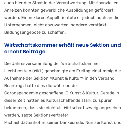
auch hier
den Staat in der Verantwortung.
Mit finanziellen
Anreizen könn
ten gewerbliche Ausbildungen
gefördert
werden. Einen klaren
Appell richtete er jedoch auch
an die
Unternehmen, nicht ab
zuwarten,
sondern
verstärkt
Bildungsangebote zu schaffen.
Wirtschaftskammer erhält neue
Sektion und
erhöht Beiträge
Die
Jahresversammlung
der
Wirtschaftskammer
Liechten
stein
(WKL)
genehmigte
am
Freitag einstimmig die
Aufnah
me der Sektion «Kunst & Kul
tur» in den Verband.
Beantragt
hatte
dies
die
während
der
Coronapandemie
geschaffene
IG Kunst & Kultur. Gerade in
dieser Zeit hätten es Kultur
schaffende stark zu spüren
be
kommen,
dass
sie
nicht
als
Wirtschaftszweig
angesehen
werden, sagte Sektionsvertreter
Michael
Gattenhof
in
seiner
Dankesrede. Nun sei Kunst und