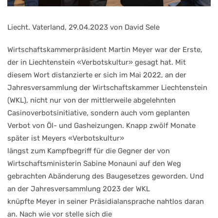
Liecht. Vaterland, 29.04.2023 von David Sele
Wirtschaftskammerpräsident
Martin Meyer war der Erste,
der in Liechtenstein «Verbots
kultur» gesagt hat. Mit
diesem
Wort distanzierte er sich im
Mai 2022, an der
Jahresver
sammlung
der
Wirtschafts
kammer Liechtenstein
(WKL),
nicht nur von der mittlerweile
abgelehnten
Casinoverbotsini
tiative, sondern auch vom ge
planten
Verbot von Öl- und
Gasheizungen.
Knapp zwölf Monate
später
ist
Meyers
«Verbotskultur»
längst zum Kampfbegriff für die
Gegner der von
Wirtschafts
ministerin Sabine Monauni auf
den Weg
gebrachten Abände
rung des Baugesetzes gewor
den.
Und
an
der
Jahresver
sammlung
2023
der
WKL
knüpfte Meyer in seiner Präsi
dialansprache nahtlos daran
an.
Nach wie vor stelle sich die