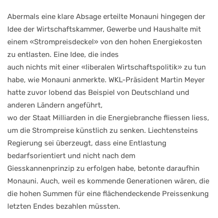
Abermals
eine
klare
Absage
erteilte Monauni hingegen der
Idee der Wirtschaftskammer,
Gewerbe und Haushalte mit
einem «Strompreisdeckel» von
den hohen Energiekosten
zu
entlasten. Eine Idee, die indes
auch
nichts
mit
einer
«liberalen Wirtschaftspolitik»
zu tun
habe, wie Monauni an
merkte. WKL-Präsident Martin
Meyer
hatte zuvor lobend das
Beispiel von Deutschland und
anderen
Ländern
angeführt,
wo der Staat Milliarden in die
Energiebranche fliessen liess,
um die Strompreise künstlich
zu senken. Liechtensteins
Re
gierung
sei
überzeugt,
dass
eine Entlastung
bedarfsorien
tiert
und
nicht
nach
dem
Giesskannenprinzip zu erfol
gen habe, betonte daraufhin
Monauni. Auch, weil es kom
mende
Generationen
wären,
die
die
hohen
Summen
für
eine
flächendeckende
Preis
senkung
letzten Endes bezah
len müssten.