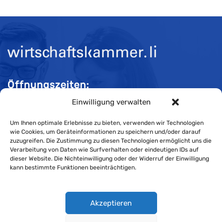
Öffnungszeiten:
Einwilligung verwalten
Mo-Do 08:00 bis 11:30 und 13:30 bis 16:30 Uhr
Fr 08:00 bis 11:30 und 13:30 bis 16:00 Uhr
Um Ihnen optimale Erlebnisse zu bieten, verwenden wir Technologien
wie Cookies, um Geräteinformationen zu speichern und/oder darauf
zuzugreifen. Die Zustimmung zu diesen Technologien ermöglicht uns die
Verarbeitung von Daten wie Surfverhalten oder eindeutigen IDs auf
Impressum
dieser Website. Die Nichteinwilligung oder der Widerruf der Einwilligung
kann bestimmte Funktionen beeinträchtigen.
Cookie-Richtlinie
Datenschutzerklärung
Akzeptieren