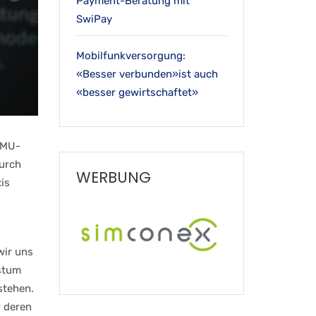
Payment-Beratung mit
SwiPay
Mobilfunkversorgung:
«Besser verbunden»ist auch
«besser gewirtschaftet»
 KMU-
durch
WERBUNG
is
wir uns
hstum
stehen.
r deren