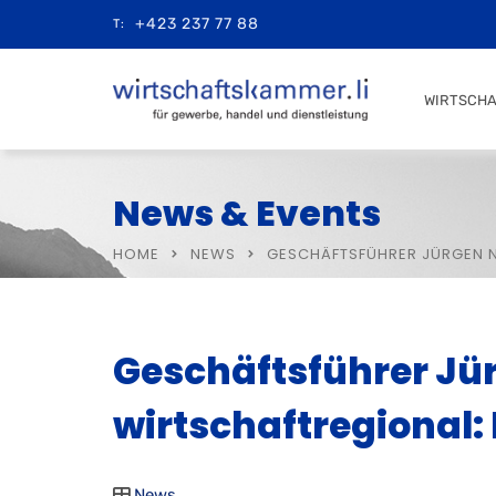
+423 237 77 88
T:
WIRTSCH
News & Events
HOME
NEWS
GESCHÄFTSFÜHRER JÜRGEN N
Geschäftsführer Jü
wirtschaftregional
News