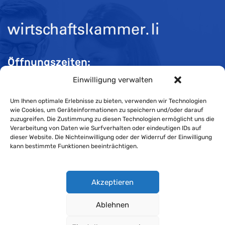
Öffnungszeiten:
Einwilligung verwalten
Mo-Do 08:00 bis 11:30 und 13:30 bis 16:30 Uhr
Fr 08:00 bis 11:30 und 13:30 bis 16:00 Uhr
Um Ihnen optimale Erlebnisse zu bieten, verwenden wir Technologien
wie Cookies, um Geräteinformationen zu speichern und/oder darauf
zuzugreifen. Die Zustimmung zu diesen Technologien ermöglicht uns die
Verarbeitung von Daten wie Surfverhalten oder eindeutigen IDs auf
Impressum
dieser Website. Die Nichteinwilligung oder der Widerruf der Einwilligung
kann bestimmte Funktionen beeinträchtigen.
Cookie-Richtlinie
Datenschutzerklärung
Akzeptieren
Ablehnen
Wirtschaftskammer Liechtenstein © Alle Rechte vorbehalten.