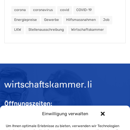
corona
coronavirus
covid
COVID-19
Energiepreise
Gewerbe
Hilfsmassnahmen
Job
LKW
Stellenausschreibung
Wirtschaftskammer
Öffnungszeiten:
Einwilligung verwalten
Mo-Do 08:00 bis 11:30 und 13:30 bis 16:30 Uhr
Fr 08:00 bis 11:30 und 13:30 bis 16:00 Uhr
Um Ihnen optimale Erlebnisse zu bieten, verwenden wir Technologien