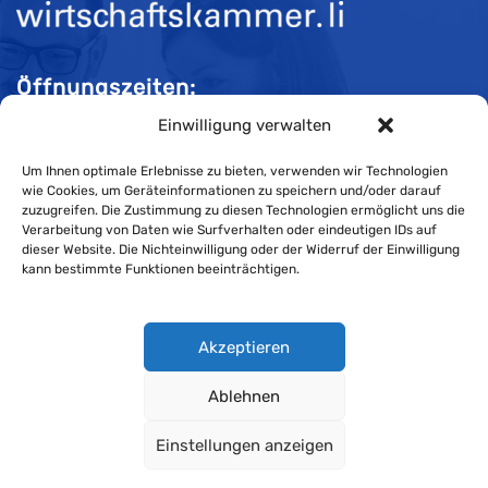
Öffnungszeiten:
Einwilligung verwalten
Mo-Do 08:00 bis 11:30 und 13:30 bis 16:30 Uhr
Fr 08:00 bis 11:30 und 13:30 bis 16:00 Uhr
Um Ihnen optimale Erlebnisse zu bieten, verwenden wir Technologien
wie Cookies, um Geräteinformationen zu speichern und/oder darauf
zuzugreifen. Die Zustimmung zu diesen Technologien ermöglicht uns die
Verarbeitung von Daten wie Surfverhalten oder eindeutigen IDs auf
Impressum
dieser Website. Die Nichteinwilligung oder der Widerruf der Einwilligung
kann bestimmte Funktionen beeinträchtigen.
Cookie-Richtlinie
Datenschutzerklärung
Akzeptieren
Ablehnen
Wirtschaftskammer Liechtenstein © Alle Rechte vorbehalten.
Einstellungen anzeigen
Datenschutzerklärung für Mitglieder und Kunden
.