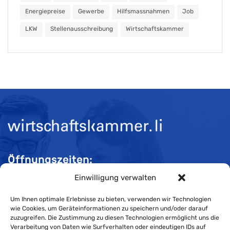
Energiepreise
Gewerbe
Hilfsmassnahmen
Job
LKW
Stellenausschreibung
Wirtschaftskammer
Öffnungszeiten:
Einwilligung verwalten
Mo-Do 08:00 bis 11:30 und 13:30 bis 16:30 Uhr
Fr 08:00 bis 11:30 und 13:30 bis 16:00 Uhr
Um Ihnen optimale Erlebnisse zu bieten, verwenden wir Technologien
wie Cookies, um Geräteinformationen zu speichern und/oder darauf
zuzugreifen. Die Zustimmung zu diesen Technologien ermöglicht uns die
Verarbeitung von Daten wie Surfverhalten oder eindeutigen IDs auf