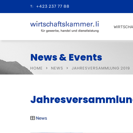
+423 237 77 88
T:
WIRTSCH
News & Events
HOME
NEWS
JAHRESVERSAMMLUNG 2019
Jahresversammlung
News