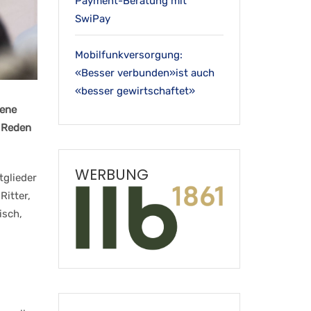
Payment-Beratung mit
SwiPay
Mobilfunkversorgung:
«Besser verbunden»ist auch
«besser gewirtschaftet»
gene
r Reden
WERBUNG
tglieder
Ritter,
isch,