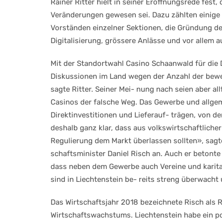
Rainer Ritter hielt in seiner Eröffnungsrede fest
Veränderungen gewesen sei. Dazu zählten einige 
Vorständen einzelner Sektionen, die Gründung de
Digitalisierung, grössere Anlässe und vor allem 
Mit der Standortwahl Casino Schaanwald für die 
Diskussionen im Land wegen der Anzahl der bewe
sagte Ritter. Seiner Mei- nung nach seien aber al
Casinos der falsche Weg. Das Gewerbe und allgeme
Direktinvestitionen und Lieferauf- trägen, von de
deshalb ganz klar, dass aus volkswirtschaftlicher S
Regulierung dem Markt überlassen sollten», sagte
schaftsminister Daniel Risch an. Auch er betonte
dass neben dem Gewerbe auch Vereine und karitat
sind in Liechtenstein be- reits streng überwacht
Das Wirtschaftsjahr 2018 bezeichnete Risch als R
Wirtschaftswachstums. Liechtenstein habe ein posi