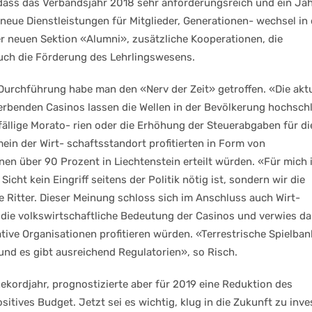
, dass das Verbandsjahr 2018 sehr anforderungsreich und ein Jah
neue Dienstleistungen für Mitglieder, Generationen- wechsel in
r neuen Sektion «Alumni», zusätzliche Kooperationen, die
auch die Förderung des Lehrlingswesens.
Durchführung habe man den «Nerv der Zeit» getroffen. «Die akt
rbenden Casinos lassen die Wellen in der Bevölkerung hochsch
lfällige Morato- rien oder die Erhöhung der Steuerabgaben für di
in der Wirt- schaftsstandort profitierten in Form von
nen über 90 Prozent in Liechtenstein erteilt würden. «Für mich 
icht kein Eingriff seitens der Politik nötig ist, sondern wir die
 Ritter. Dieser Meinung schloss sich im Anschluss auch Wirt-
 die volkswirtschaftliche Bedeutung der Casinos und verwies da
ive Organisationen profitieren würden. «Terrestrische Spielba
 und es gibt ausreichend Regulatorien», so Risch.
ekordjahr, prognostizierte aber für 2019 eine Reduktion des
tives Budget. Jetzt sei es wichtig, klug in die Zukunft zu inve