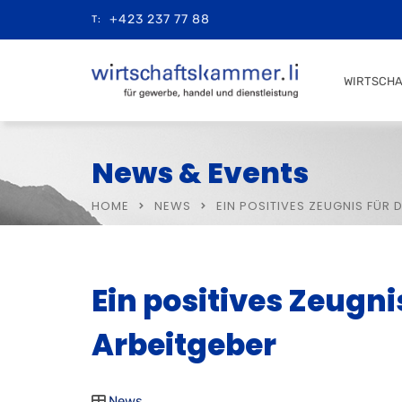
+423 237 77 88
T:
WIRTSCH
News & Events
HOME
NEWS
EIN POSITIVES ZEUGNIS FÜR 
Ein positives Zeugni
Arbeitgeber
News