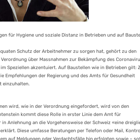
en für Hygiene und soziale Distanz in Betrieben und auf Bauste
äquaten Schutz der Arbeitnehmer zu sorgen hat, gehört zu den
der Verordnung über Massnahmen zur Bekämpfung des Coronavir
m Speziellen akzentuiert. Auf Baustellen wie in Betrieben gilt: 
die Empfehlungen der Regierung und des Amts für Gesundheit
t einzuhalten.
n wird, wie in der Verordnung eingefordert, wird von den
tenstein kommt diese Rolle in erster Linie dem Amt für
r in Anlehnung an die Vorgehensweise der Schweiz «eine dreigli
 erklärt. Diese umfasse Beratungen per Telefon oder Mail, Kontro
lem auf Meldungen oder Verdachtsfälle hin erfolgten sowie – so