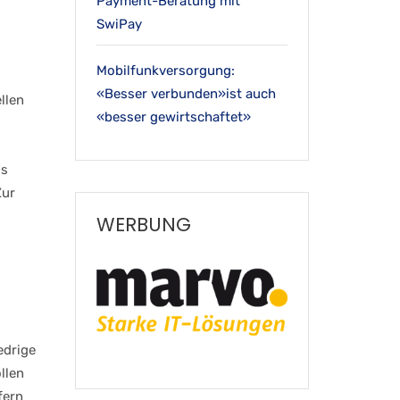
Payment-Beratung mit
SwiPay
Mobilfunkversorgung:
«Besser verbunden»ist auch
llen
«besser gewirtschaftet»
us
Zur
WERBUNG
edrige
llen
fern