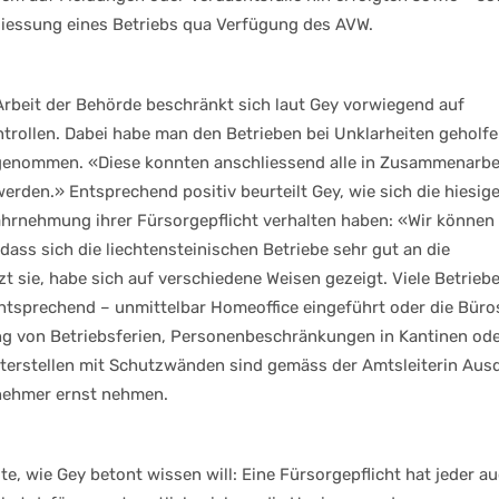
chliessung eines Betriebs qua Verfügung des AVW.
e Arbeit der Behörde beschränkt sich laut Gey vorwiegend auf
trollen. Dabei habe man den Betrieben bei Unklarheiten geholfe
genommen. «Diese konnten anschliessend alle in Zusammenarbe
rden.» Entsprechend positiv beurteilt Gey, wie sich die hiesig
hrnehmung ihrer Fürsorgepflicht verhalten haben: «Wir können
dass sich die liechtensteinischen Betriebe sehr gut an die
 sie, habe sich auf verschiedene Weisen gezeigt. Viele Betrieb
entsprechend – unmittelbar Homeoffice eingeführt oder die Büro
ung von Betriebsferien, Personenbeschränkungen in Kantinen ode
terstellen mit Schutzwänden sind gemäss der Amtsleiterin Aus
tnehmer ernst nehmen.
e, wie Gey betont wissen will: Eine Fürsorgepflicht hat jeder au