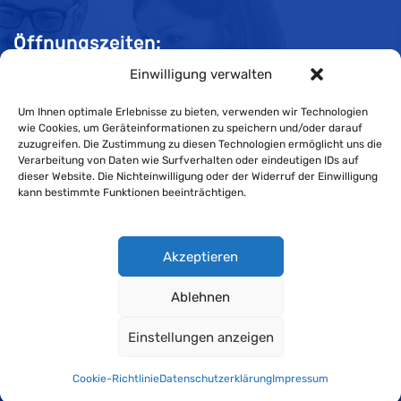
Öffnungszeiten:
Einwilligung verwalten
Mo-Do 08:00 bis 11:30 und 13:30 bis 16:30 Uhr
Fr 08:00 bis 11:30 und 13:30 bis 16:00 Uhr
Um Ihnen optimale Erlebnisse zu bieten, verwenden wir Technologien
wie Cookies, um Geräteinformationen zu speichern und/oder darauf
zuzugreifen. Die Zustimmung zu diesen Technologien ermöglicht uns die
Verarbeitung von Daten wie Surfverhalten oder eindeutigen IDs auf
Impressum
dieser Website. Die Nichteinwilligung oder der Widerruf der Einwilligung
kann bestimmte Funktionen beeinträchtigen.
Cookie-Richtlinie
Datenschutzerklärung
Akzeptieren
Ablehnen
Wirtschaftskammer Liechtenstein © Alle Rechte vorbehalten.
Einstellungen anzeigen
Datenschutzerklärung für Mitglieder und Kunden
.
Cookie-Richtlinie
Datenschutzerklärung
Impressum