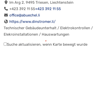
Im Arg 2, 9495 Triesen, Liechtenstein
+423 392 11 55
+423 392 11 55
office@abuechel.li
https://www.dinstromer.li/
Technischer Gebäudeunterhalt / Elektrokontrollen /
Elekroinstallationen / Hauswartungen
Suche aktualisieren, wenn Karte bewegt wurde
A. Kaufmann AG
Bauen und Wohnen
Gaschlieser 21, 9496 Balzers Liechtenstein
+423 777 31 90
+423 777 31 90
info@kaufmann-ag.li
http://www.kaufmann-ag.li/
Hafnerarbeiten, Ofenbau, Cheminéebau, Kaminbau,
Abgasanlagen, Gascheminée und Pelletöfen, keramis...