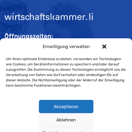
Binzastrasse 64, 9493 Mauren, Liechtenstein
+423 370 24 49
+423 370 24 49
+423 370 24 49
info@ace1.li
http://www.ace1.li/
Öffnungszeiten:
Entwicklung optischer Inspektionssysteme mit
Einwilligung verwalten
Zeilenkameras
Mo-Do 08:00 bis 11:30 und 13:30 bis 16:30 Uhr
Fr 08:00 bis 11:30 und 13:30 bis 16:00 Uhr
Um Ihnen optimale Erlebnisse zu bieten, verwenden wir Technologien
wie Cookies, um Geräteinformationen zu speichern und/oder darauf
zuzugreifen. Die Zustimmung zu diesen Technologien ermöglicht uns die
Verarbeitung von Daten wie Surfverhalten oder eindeutigen IDs auf
Impressum
dieser Website. Die Nichteinwilligung oder der Widerruf der Einwilligung
kann bestimmte Funktionen beeinträchtigen.
Cookie-Richtlinie
Acontec AG
Datenschutzerklärung
Beratung und Consulting
Akzeptieren
Im Bretscha 28 9494 Schaan, Liechtenstein
Ablehnen
+423 230 07 88
+423 230 07 88
Wirtschaftskammer Liechtenstein © Alle Rechte vorbehalten.
+423 230 07 89