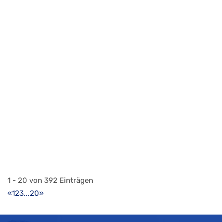
A. Vogt AG
Bauen und Wohnen
Landstrasse 95, 9495 Triesen, Liechtenstein
+423 232 86 86
+423 232 86 86
info@vogt-ag.li
http://www.vogt-ag.li/
Dienstleistungen im Installations- und
Projektierungsbereich von technischen Anlagen im Bereich
G...
1 - 20 von 392 Einträgen
«
1
2
3
...
20
»
ACE1
Computer, Software, Internet