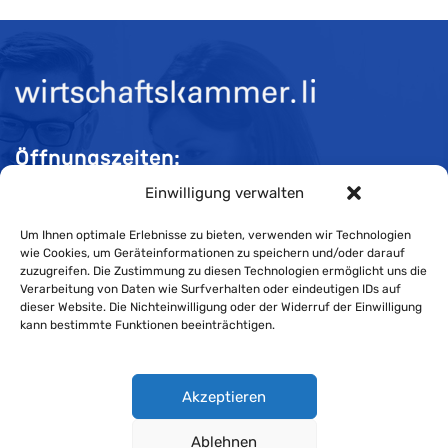
Öffnungszeiten:
Einwilligung verwalten
Mo-Do 08:00 bis 11:30 und 13:30 bis 16:30 Uhr
Fr 08:00 bis 11:30 und 13:30 bis 16:00 Uhr
Um Ihnen optimale Erlebnisse zu bieten, verwenden wir Technologien
wie Cookies, um Geräteinformationen zu speichern und/oder darauf
zuzugreifen. Die Zustimmung zu diesen Technologien ermöglicht uns die
Verarbeitung von Daten wie Surfverhalten oder eindeutigen IDs auf
Impressum
dieser Website. Die Nichteinwilligung oder der Widerruf der Einwilligung
kann bestimmte Funktionen beeinträchtigen.
Cookie-Richtlinie
Datenschutzerklärung
Akzeptieren
Ablehnen