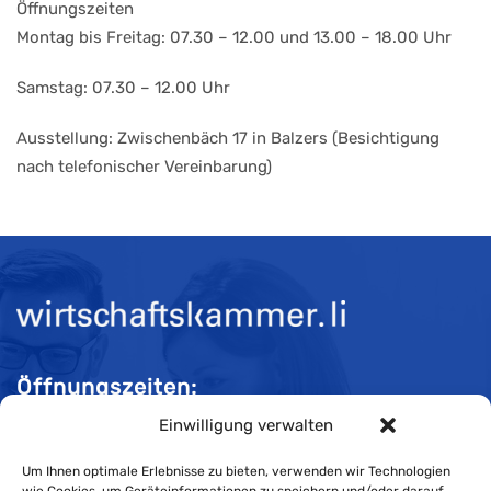
Öffnungszeiten
Montag bis Freitag: 07.30 – 12.00 und 13.00 – 18.00 Uhr
Samstag: 07.30 – 12.00 Uhr
Ausstellung: Zwischenbäch 17 in Balzers (Besichtigung
nach telefonischer Vereinbarung)
Öffnungszeiten:
Einwilligung verwalten
Mo-Do 08:00 bis 11:30 und 13:30 bis 16:30 Uhr
Fr 08:00 bis 11:30 und 13:30 bis 16:00 Uhr
Um Ihnen optimale Erlebnisse zu bieten, verwenden wir Technologien