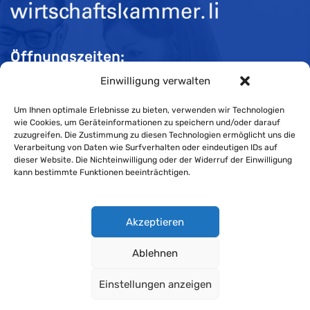
Öffnungszeiten:
Einwilligung verwalten
Mo-Do 08:00 bis 11:30 und 13:30 bis 16:30 Uhr
Fr 08:00 bis 11:30 und 13:30 bis 16:00 Uhr
Um Ihnen optimale Erlebnisse zu bieten, verwenden wir Technologien
wie Cookies, um Geräteinformationen zu speichern und/oder darauf
zuzugreifen. Die Zustimmung zu diesen Technologien ermöglicht uns die
Verarbeitung von Daten wie Surfverhalten oder eindeutigen IDs auf
Impressum
dieser Website. Die Nichteinwilligung oder der Widerruf der Einwilligung
kann bestimmte Funktionen beeinträchtigen.
Cookie-Richtlinie
Datenschutzerklärung
Akzeptieren
Ablehnen
Wirtschaftskammer Liechtenstein © Alle Rechte vorbehalten.
Einstellungen anzeigen
Datenschutzerklärung für Mitglieder und Kunden
.