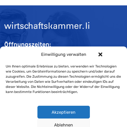
Öffnungszeiten:
Einwilligung verwalten
Mo-Do 08:00 bis 11:30 und 13:30 bis 16:30 Uhr
Fr 08:00 bis 11:30 und 13:30 bis 16:00 Uhr
Um Ihnen optimale Erlebnisse zu bieten, verwenden wir Technologien
wie Cookies, um Geräteinformationen zu speichern und/oder darauf
zuzugreifen. Die Zustimmung zu diesen Technologien ermöglicht uns die
Verarbeitung von Daten wie Surfverhalten oder eindeutigen IDs auf
Impressum
dieser Website. Die Nichteinwilligung oder der Widerruf der Einwilligung
kann bestimmte Funktionen beeinträchtigen.
Cookie-Richtlinie
Datenschutzerklärung
Akzeptieren
Ablehnen