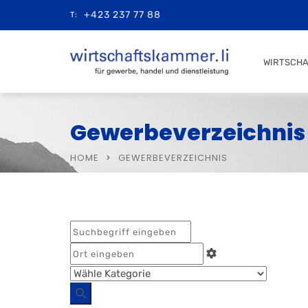
+423 237 77 88
T:
WIRTSCH
Gewerbeverzeichnis
HOME
GEWERBEVERZEICHNIS