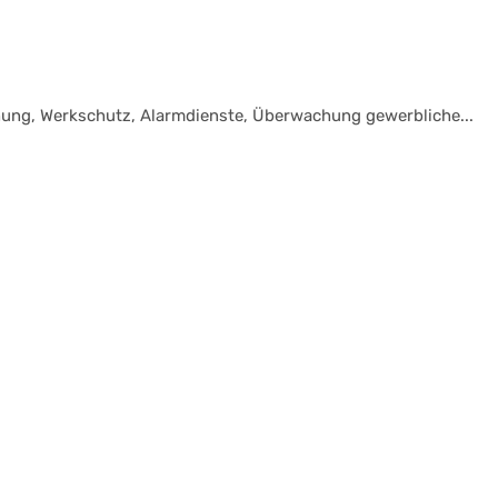
ng, Werkschutz, Alarmdienste, Überwachung gewerbliche...
enstein
acharbeiten,