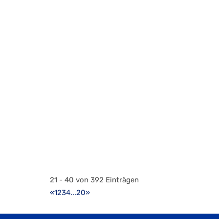
Birkenweg 6, 9490 Vaduz, Liechtenstein
+423 797 06 81
+423 797 06 81
martin.hasler@ataraxia.li
https://www.ataraxia.li/
Kommunikationsberatung, Lektorat, Auftragstext
Atelier Silvia Ruppen
Werbung, Grafik, Druck
Landstrasse 73 9490 Vaduz, Liechtenstein
+423 230 19 60
+423 230 19 60
+423 230 19 61
21 - 40 von 392 Einträgen
sirup@powersurf.li
«
1
2
3
4
...
20
»
http://www.silvia-ruppen.li/
Rundum-Service von der Gestaltung über Druckv