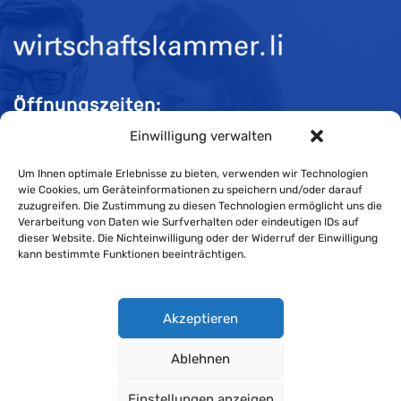
Öffnungszeiten:
Einwilligung verwalten
Mo-Do 08:00 bis 11:30 und 13:30 bis 16:30 Uhr
Fr 08:00 bis 11:30 und 13:30 bis 16:00 Uhr
Um Ihnen optimale Erlebnisse zu bieten, verwenden wir Technologien
wie Cookies, um Geräteinformationen zu speichern und/oder darauf
zuzugreifen. Die Zustimmung zu diesen Technologien ermöglicht uns die
Verarbeitung von Daten wie Surfverhalten oder eindeutigen IDs auf
Impressum
dieser Website. Die Nichteinwilligung oder der Widerruf der Einwilligung
kann bestimmte Funktionen beeinträchtigen.
Cookie-Richtlinie
Datenschutzerklärung
Akzeptieren
Ablehnen
Wirtschaftskammer Liechtenstein © Alle Rechte vorbehalten.
Einstellungen anzeigen