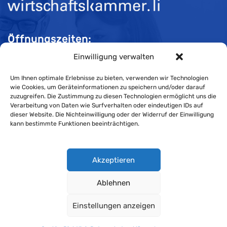
Öffnungszeiten:
Einwilligung verwalten
Mo-Do 08:00 bis 11:30 und 13:30 bis 16:30 Uhr
Fr 08:00 bis 11:30 und 13:30 bis 16:00 Uhr
Um Ihnen optimale Erlebnisse zu bieten, verwenden wir Technologien
wie Cookies, um Geräteinformationen zu speichern und/oder darauf
zuzugreifen. Die Zustimmung zu diesen Technologien ermöglicht uns die
Verarbeitung von Daten wie Surfverhalten oder eindeutigen IDs auf
Impressum
dieser Website. Die Nichteinwilligung oder der Widerruf der Einwilligung
kann bestimmte Funktionen beeinträchtigen.
Cookie-Richtlinie
Datenschutzerklärung
Akzeptieren
Ablehnen
Wirtschaftskammer Liechtenstein © Alle Rechte vorbehalten.
Einstellungen anzeigen
Datenschutzerklärung für Mitglieder und Kunden
.