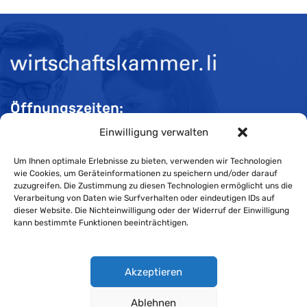
Öffnungszeiten:
Einwilligung verwalten
Mo-Do 08:00 bis 11:30 und 13:30 bis 16:30 Uhr
Fr 08:00 bis 11:30 und 13:30 bis 16:00 Uhr
Um Ihnen optimale Erlebnisse zu bieten, verwenden wir Technologien
wie Cookies, um Geräteinformationen zu speichern und/oder darauf
zuzugreifen. Die Zustimmung zu diesen Technologien ermöglicht uns die
Verarbeitung von Daten wie Surfverhalten oder eindeutigen IDs auf
Impressum
dieser Website. Die Nichteinwilligung oder der Widerruf der Einwilligung
kann bestimmte Funktionen beeinträchtigen.
Cookie-Richtlinie
Datenschutzerklärung
Akzeptieren
Ablehnen