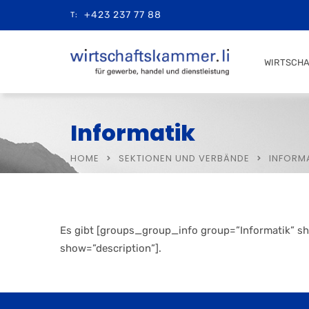
+423 237 77 88
T:
WIRTSCH
Informatik
HOME
SEKTIONEN UND VERBÄNDE
INFORM
Es gibt [groups_group_info group=”Informatik” sho
show=”description”].