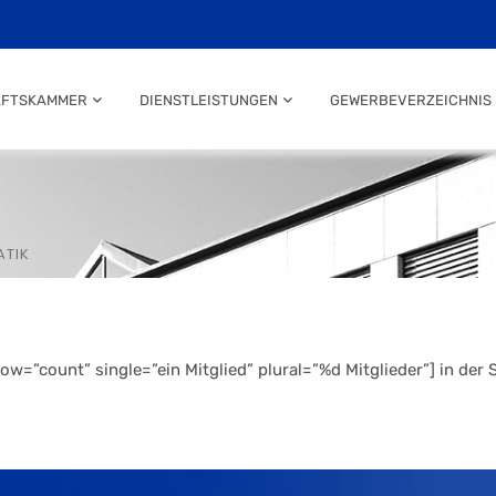
AFTSKAMMER
DIENSTLEISTUNGEN
GEWERBEVERZEICHNIS
ATIK
w=”count” single=”ein Mitglied” plural=”%d Mitglieder”] in de