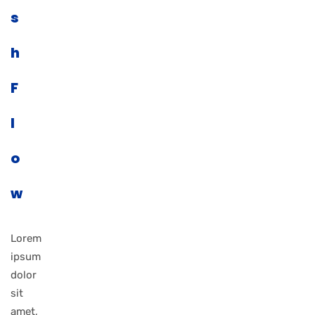
s
h
F
l
o
w
Lorem
ipsum
dolor
sit
amet,