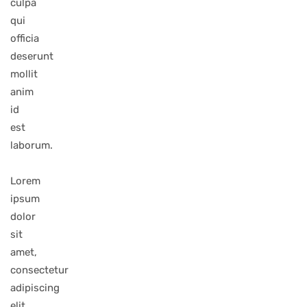
culpa
qui
officia
deserunt
mollit
anim
id
est
laborum.
Lorem
ipsum
dolor
sit
amet,
consectetur
adipiscing
elit,