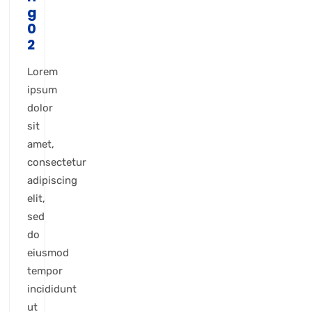
g
0
2
Lorem
ipsum
dolor
sit
amet,
consectetur
adipiscing
elit,
sed
do
eiusmod
tempor
incididunt
ut