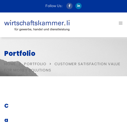
Follow Us:
Portfolio
HOME
PORTFOLIO
CUSTOMER SATISFACTION VALUE
FOR MONEY SOLUTIONS
C
a