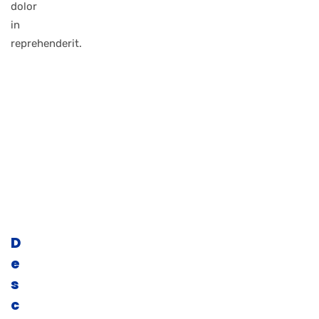
dolor
in
reprehenderit.
D
e
s
c