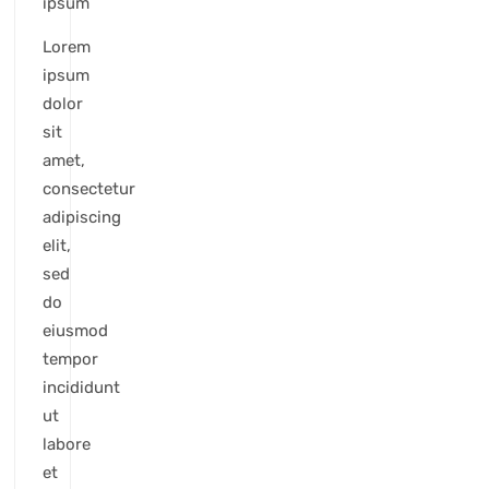
ipsum
Lorem
ipsum
dolor
sit
amet,
consectetur
adipiscing
elit,
sed
do
eiusmod
tempor
incididunt
ut
labore
et