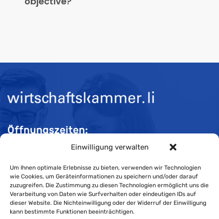
objective?
Öffnungszeiten:
Einwilligung verwalten
Mo-Do 08:00 bis 11:30 und 13:30 bis 16:30 Uhr
Fr 08:00 bis 11:30 und 13:30 bis 16:00 Uhr
Um Ihnen optimale Erlebnisse zu bieten, verwenden wir Technologien
wie Cookies, um Geräteinformationen zu speichern und/oder darauf
zuzugreifen. Die Zustimmung zu diesen Technologien ermöglicht uns die
Verarbeitung von Daten wie Surfverhalten oder eindeutigen IDs auf
Impressum
dieser Website. Die Nichteinwilligung oder der Widerruf der Einwilligung
kann bestimmte Funktionen beeinträchtigen.
Cookie-Richtlinie