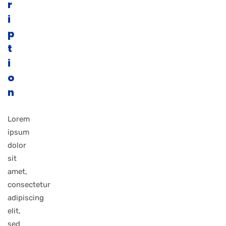
r
i
p
t
i
o
n
Lorem
ipsum
dolor
sit
amet,
consectetur
adipiscing
elit,
sed