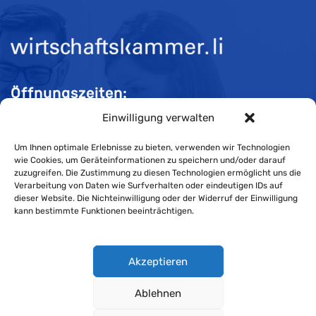
Öffnungszeiten:
Einwilligung verwalten
Mo-Do 08:00 bis 11:30 und 13:30 bis 16:30 Uhr
Fr 08:00 bis 11:30 und 13:30 bis 16:00 Uhr
Um Ihnen optimale Erlebnisse zu bieten, verwenden wir Technologien
wie Cookies, um Geräteinformationen zu speichern und/oder darauf
zuzugreifen. Die Zustimmung zu diesen Technologien ermöglicht uns die
Verarbeitung von Daten wie Surfverhalten oder eindeutigen IDs auf
Impressum
dieser Website. Die Nichteinwilligung oder der Widerruf der Einwilligung
kann bestimmte Funktionen beeinträchtigen.
Cookie-Richtlinie
Datenschutzerklärung
Akzeptieren
Ablehnen
Wirtschaftskammer Liechtenstein © Alle Rechte vorbehalten.