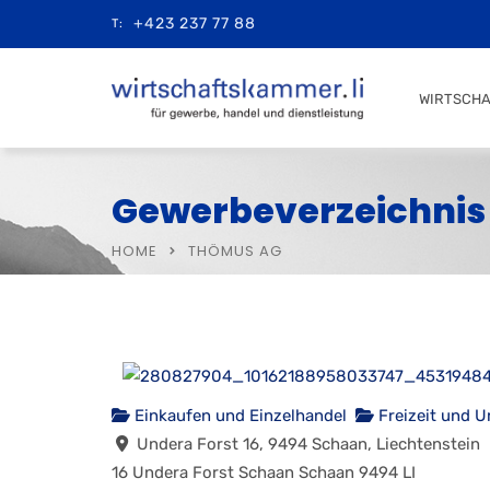
+423 237 77 88
T:
WIRTSCH
Gewerbeverzeichnis
HOME
THÖMUS AG
Einkaufen und Einzelhandel
Freizeit und U
Undera Forst 16, 9494 Schaan, Liechtenstein
16 Undera Forst
Schaan
Schaan
9494
LI