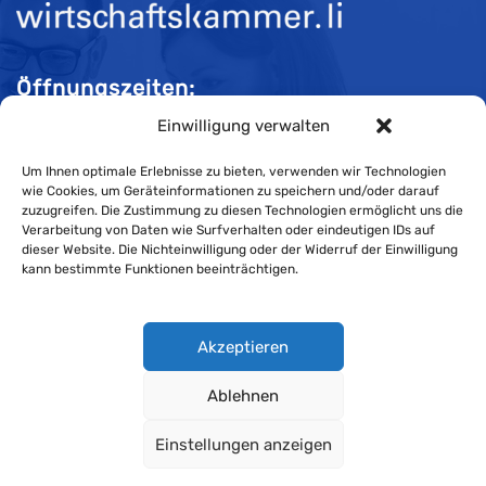
Öffnungszeiten:
Einwilligung verwalten
Mo-Do 08:00 bis 11:30 und 13:30 bis 16:30 Uhr
Fr 08:00 bis 11:30 und 13:30 bis 16:00 Uhr
Um Ihnen optimale Erlebnisse zu bieten, verwenden wir Technologien
wie Cookies, um Geräteinformationen zu speichern und/oder darauf
zuzugreifen. Die Zustimmung zu diesen Technologien ermöglicht uns die
Verarbeitung von Daten wie Surfverhalten oder eindeutigen IDs auf
Impressum
dieser Website. Die Nichteinwilligung oder der Widerruf der Einwilligung
kann bestimmte Funktionen beeinträchtigen.
Cookie-Richtlinie
Datenschutzerklärung
Akzeptieren
Ablehnen
Wirtschaftskammer Liechtenstein © Alle Rechte vorbehalten.
Einstellungen anzeigen
Datenschutzerklärung für Mitglieder und Kunden
.