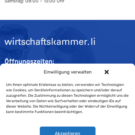
Samstag: 08:00 – 13:00 Uhr
Öffnungszeiten:
Einwilligung verwalten
Mo-Do 08:00 bis 11:30 und 13:30 bis 16:30 Uhr
Fr 08:00 bis 11:30 und 13:30 bis 16:00 Uhr
Um Ihnen optimale Erlebnisse zu bieten, verwenden wir Technologien
wie Cookies, um Geräteinformationen zu speichern und/oder darauf
zuzugreifen. Die Zustimmung zu diesen Technologien ermöglicht uns die
Verarbeitung von Daten wie Surfverhalten oder eindeutigen IDs auf
Impressum
dieser Website. Die Nichteinwilligung oder der Widerruf der Einwilligung
kann bestimmte Funktionen beeinträchtigen.
Cookie-Richtlinie
Datenschutzerklärung
Akzeptieren