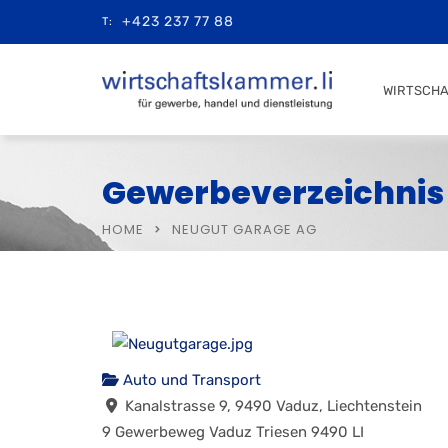
+423 237 77 88
T:
WIRTSCH
Gewerbeverzeichnis
HOME
NEUGUT GARAGE AG
Auto und Transport
Kanalstrasse 9, 9490 Vaduz, Liechtenstein
9 Gewerbeweg
Vaduz
Triesen
9490
LI