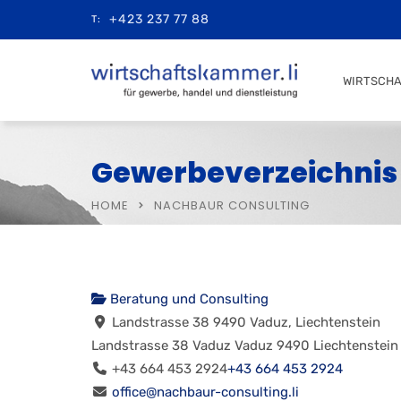
+423 237 77 88
T:
WIRTSCH
Gewerbeverzeichnis
HOME
NACHBAUR CONSULTING
Beratung und Consulting
Landstrasse 38 9490 Vaduz, Liechtenstein
Landstrasse 38
Vaduz
Vaduz
9490
Liechtenstein
+43 664 453 2924
+43 664 453 2924
office@nachbaur-consulting.li